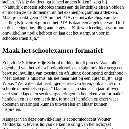
stellen. “Als je dat doet, ga je heel anders kijken”, zegt hij.
“Natuurlijk moeten schoolexamens aan de landelijke eisen voldoen
en moeten ze de domeinen uit het examenprogramma afdekken.
Maar je maakt geen PTA om het PTA: de ontwikkeling van de
leerling is je vertrekpunt en het PTA is daar een afgeleide van. Durf
er dus je eigen invulling aan te geven. Kijk wat leerlingen voor hun
ontwikkeling nodig hebben en laat dat het startpunt voor je
schoolexamen zijn.”
Maak het schoolexamen formatief
Zelf zit de Stichtse Vrije School midden in dit proces. Want alle
eigenheid van het vrijeschoolonderwijs ten spijt, ook hier vergt een
bewuste invulling van toetsing en afsluiting doorlopend onderhoud.
“Met toetsen is niks mis, als het maar niet bij een cijfer blijft”, zegt
Wisse. “We willen dat leerlingen er iets van leren, ook als het om
schoolexamentoetsen gaat.” Daarom staan sinds een jaar of twee
veel studiedagen en sectievergaderingen in het teken van formatief
handelen en is er een leerkring formatief handelen opgezet waar
docenten ervaringen kunnen uitwisselen en elkaar kunnen
inspireren.
Aanjager van deze ontwikkeling is economiedocent Wouter
Modderkolk, tevens lid van de kenniskring van het lectoraat