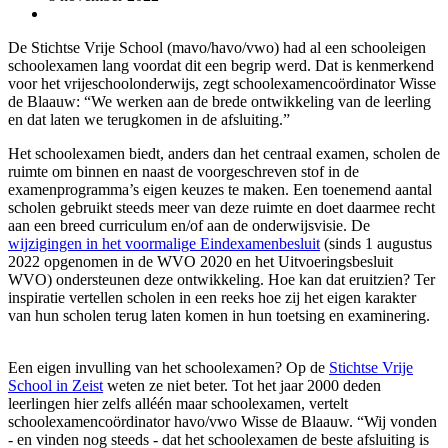
De Stichtse Vrije School (mavo/havo/vwo) had al een schooleigen
schoolexamen lang voordat dit een begrip werd. Dat is kenmerkend
voor het vrijeschoolonderwijs, zegt schoolexamencoördinator Wisse
de Blaauw: “We werken aan de brede ontwikkeling van de leerling
en dat laten we terugkomen in de afsluiting.”
Het schoolexamen biedt, anders dan het centraal examen, scholen de
ruimte om binnen en naast de voorgeschreven stof in de
examenprogramma’s eigen keuzes te maken. Een toenemend aantal
scholen gebruikt steeds meer van deze ruimte en doet daarmee recht
aan een breed curriculum en/of aan de onderwijsvisie. De
wijzigingen in het voormalige Eindexamenbesluit
(sinds 1 augustus
2022 opgenomen in de WVO 2020 en het Uitvoeringsbesluit
WVO) ondersteunen deze ontwikkeling. Hoe kan dat eruitzien? Ter
inspiratie vertellen scholen in een reeks hoe zij het eigen karakter
van hun scholen terug laten komen in hun toetsing en examinering.
Een eigen invulling van het schoolexamen? Op de
Stichtse Vrije
School in Zeist
weten ze niet beter. Tot het jaar 2000 deden
leerlingen hier zelfs alléén maar schoolexamen, vertelt
schoolexamencoördinator havo/vwo Wisse de Blaauw. “Wij vonden
- en vinden nog steeds - dat het schoolexamen de beste afsluiting is