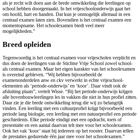
als je recht wilt doen aan de brede ontwikkeling die leerlingen op
school hebben doorgemaakt. In het vrijeschoolonderwijs gaat het
om hoofd, hart en handen. Dat kun je onmogelijk allemaal in een
centraal examen laten zien. Bovendien is het centraal examen een
momentopname. Het schoolexamen biedt veel meer
mogelijkheden.”
Breed opleiden
Tegenwoordig is het centraal examen voor vrijescholen verplicht en
dus doen de leerlingen van de Stichtse Vrije School zowel school-
als centraal examen. Maar het eigen karakter van het schoolexamen
is overeind gebleven. “Wij hebben bijvoorbeeld de
examenonderdelen anw en ckv verwerkt in echte vrijeschool-
elementen als ‘periode-onderwijs’ en ‘koor’. Daar vindt ook de
afsluiting plaats”, vertelt Wisse. “Bij het periode-onderwijs krijgen
alle bovenbouwleerlingen les in vakken die niet in hun profiel zitten.
Daar zie je die brede ontwikkeling terug die wij zo belangrijk
vinden. Een leerling met een cultuurprofiel krijgt bijvoorbeeld een
periode lang biologie, een leerling met een natuurprofiel een periode
geschiedenis. Elke periode eindigt met een opdracht, toets of
presentatie en een aantal daarvan telt mee voor het schoolexamen.
Ook het vak ‘koor’ staat bij iedereen op het rooster. Daarvan tellen
de prestaties gedurende één jaar mee voor het schoolexamen.”