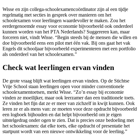
Wisse en zijn collega-schoolexamencoördinator zijn al een tijdje
regelmatig met secties in gesprek over manieren om het
schoolexamen voor leerlingen waardevoller te maken. Zou het
eerdergenoemde essay voor economie bijvoorbeeld ook onderdeel
kunnen worden van het PTA Nederlands? Suggereren kan, maar
forceren niet, vindt Wisse. “Begin steeds bij de mensen die willen en
doe bijvoorbeeld eens een pilot met één vak. Bij ons gaat het vak
Engels dit schooljaar bijvoorbeeld experimenteren met een portfolio
als onderdeel van het schoolexamen.”
Check wat leerlingen ervan vinden
De grote vraag blijft wat leerlingen ervan vinden. Op de Stichtse
Vrije School staan leerlingen open voor minder conventionele
schoolexamentoetsen, merkt Wisse. “Zo’n essay bij economie
vinden ze moeilijker, maar ook leerzamer dan een traditionele toets.
Ze vinden het fijn dat ze er meer van zichzelf in kwijt kunnen. Ook
leren ze er als mens van: ze moeten voor deze opdracht bijvoorbeeld
een logboek bijhouden en dat helpt bijvoorbeeld om je eigen
uitstelgedrag onder ogen te zien. Dat is precies onze bedoeling met
het schoolexamen: dat elke toets, elke opdracht of presentatie het
startpunt wordt van een nieuwe ontwikkeling voor de leerling.”