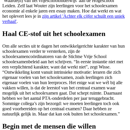
‘Waarde(n) van het vrijeschoolonderwijs’ aan de Hogeschool
Leiden. Zelf laat Wouter zijn leerlingen voor het schoolexamen
economie al enkele jaren een essay maken. Hoe dat werkt en wat
het oplevert lees je in
zijn artikel 'Achter elk cijfer schuilt een uniek
verhaal'
.
Haal CE-stof uit het schoolexamen
Om alle secties uit te dagen het ontwikkelgerichte karakter van hun
schoolexamen verder te versterken, zijn de
schoolexamencoördinatoren van de Stichtse Vrije School
schoolexamenbeleid aan het schrijven. “In eerste instantie niet met
een verplichtend karakter, want dat werkt niet”, zegt Wisse.
“Ontwikkeling komt vanuit intrinsieke motivatie: leraren die zich
eigenaar voelen van het schoolexamen, zoals leerlingen zich
eigenaar voelen van hun leerproces. Het enige wat we wél bij alle
vakken willen, is dat de leerstof van het centraal examen waar
mogelijk uit het schoolexamen gaat. Dat schept ruimte. Daarnaast
hebben we het aantal PTA-onderdelen per jaar teruggebracht.
Sommige collega’s zijn bezorgd: we moeten leerlingen toch ook
goed voorbereiden op het centraal examen? Daar hebben ze
natuurlijk gelijk in. Maar dat kan ook buiten het schoolexamen.”
Begin met de mensen die willen