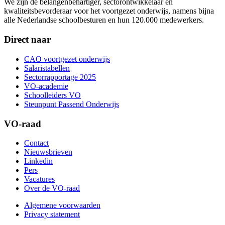
We zijn dé belangenbehartiger, sectorontwikkelaar en
kwaliteitsbevorderaar voor het voortgezet onderwijs, namens bijna
alle Nederlandse schoolbesturen en hun 120.000 medewerkers.
Direct naar
CAO voortgezet onderwijs
Salaristabellen
Sectorrapportage 2025
VO-academie
Schoolleiders VO
Steunpunt Passend Onderwijs
VO-raad
Contact
Nieuwsbrieven
Linkedin
Pers
Vacatures
Over de VO-raad
Algemene voorwaarden
Privacy statement