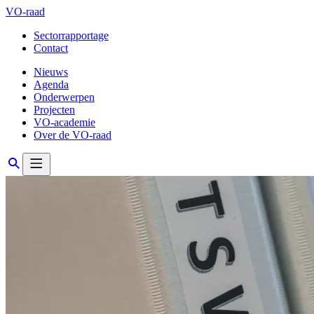
VO-raad
Sectorrapportage
Contact
Nieuws
Agenda
Onderwerpen
Projecten
VO-academie
Over de VO-raad