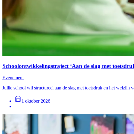
Schoolontwikkelingstraject ‘Aan de slag met toetsdru
Evenement
Jullie school wil structureel aan de slag met toetsdruk en het welzijn
1 oktober 2026