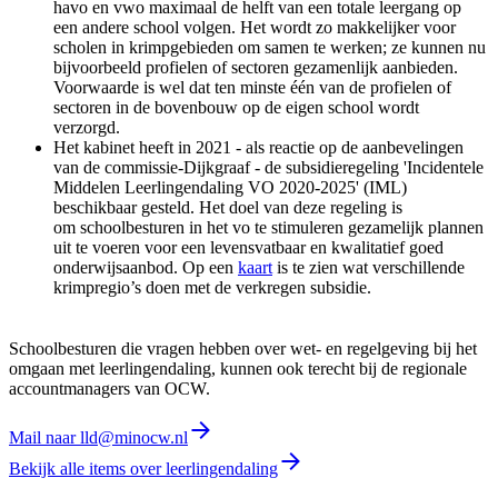
havo en vwo maximaal de helft van een totale leergang op
een andere school volgen. Het wordt zo makkelijker voor
scholen in krimpgebieden om samen te werken; ze kunnen nu
bijvoorbeeld profielen of sectoren gezamenlijk aanbieden.
Voorwaarde is wel dat ten minste één van de profielen of
sectoren in de bovenbouw op de eigen school wordt
verzorgd.
Het kabinet heeft in 2021 - als reactie op de aanbevelingen
van de commissie-Dijkgraaf - de subsidieregeling 'Incidentele
Middelen Leerlingendaling VO 2020-2025' (IML)
beschikbaar gesteld. Het doel van deze regeling is
om schoolbesturen in het vo te stimuleren gezamelijk plannen
uit te voeren voor een levensvatbaar en kwalitatief goed
onderwijsaanbod. Op een
kaart
is te zien wat verschillende
krimpregio’s doen met de verkregen subsidie.
Schoolbesturen die vragen hebben over wet- en regelgeving bij het
omgaan met leerlingendaling, kunnen ook terecht bij de regionale
accountmanagers van OCW.
Mail naar lld@minocw.nl
Bekijk alle items over leerlingendaling