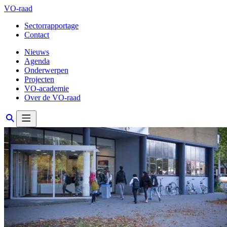
VO-raad
Sectorrapportage
Contact
Nieuws
Agenda
Onderwerpen
Projecten
VO-academie
Over de VO-raad