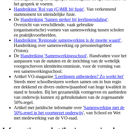
het gesprek te voeren.
Handreiking 'Rol van (G)MR bij fusie'
. Van verkennend
startmoment tot uiteindelijke fusie.
De
Handreiking 'Samen sterker bij leerlingendaling'
.
Overzicht van verschillende, vaak gebruikte
(organisatorische) vormen van samenwerking tussen scholen
en praktijkvoorbeelden.
Handreiking 'Regionale samenwerking is de moeite waard’
.
Handreiking over samenwerking op personeelsgebied
(Voion).
De
Handreiking 'Samenwerkingsschool'
. Handvatten voor het
aanpassen van de statuten en de inrichting van de wettelijk
voorgeschreven identiteitscommissie, voor de vorming van
een samenwerkingsschool.
Artikel VO-magazine
'Leerlingen uitbesteden? Zo werkt het'
Steeds meer schoolbesturen werken samen om in hun regio
een dekkend en divers onderwijsaanbod van hoge kwaliteit in
stand te houden. Bij het gezamenlijk vormgeven en aanbieden
van onderwijs kunnen zij gebruikmaken van de zogenaamde
50%-regel.
Artikel met juridische informatie over '
Samenwerking met de
50%-regel in het voortgezet onderwijs
', van School en Wet
met medewerking van de VO-raad.