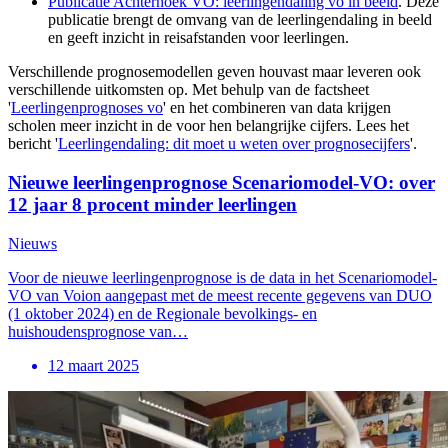
Publicatie Achterhoek VO: leerlingendaling vo in beeld
. Deze
publicatie brengt de omvang van de leerlingendaling in beeld
en geeft inzicht in reisafstanden voor leerlingen.
Verschillende prognosemodellen geven houvast maar leveren ook
verschillende uitkomsten op. Met behulp van de factsheet
'
Leerlingenprognoses vo
' en het combineren van data krijgen
scholen meer inzicht in de voor hen belangrijke cijfers. Lees het
bericht '
Leerlingendaling: dit moet u weten over prognosecijfers
'.
Nieuwe leerlingenprognose Scenariomodel-VO: over
12 jaar 8 procent minder leerlingen
Nieuws
Voor de nieuwe leerlingenprognose is de data in het Scenariomodel-
VO van Voion aangepast met de meest recente gegevens van DUO
(1 oktober 2024) en de Regionale bevolkings- en
huishoudensprognose van…
12 maart 2025