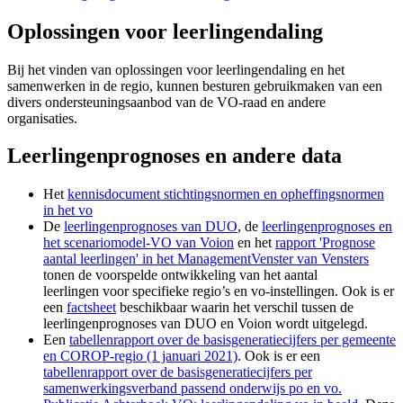
Oplossingen voor leerlingendaling
Bij het vinden van oplossingen voor leerlingendaling en het
samenwerken in de regio, kunnen besturen gebruikmaken van een
divers ondersteuningsaanbod van de VO-raad en andere
organisaties.
Leerlingenprognoses en andere data
Het
kennisdocument stichtingsnormen en opheffingsnormen
in het vo
De
leerlingenprognoses van DUO
, de
leerlingenprognoses en
het scenariomodel-VO van Voion
en het
rapport 'Prognose
aantal leerlingen' in het ManagementVenster van Vensters
tonen de voorspelde ontwikkeling van het aantal
leerlingen voor specifieke regio’s en vo-instellingen. Ook is er
een
factsheet
beschikbaar waarin het verschil tussen de
leerlingenprognoses van DUO en Voion wordt uitgelegd.
Een
tabellenrapport over de basisgeneratiecijfers per gemeente
en COROP-regio (1 januari 2021)
. Ook is er een
tabellenrapport over de basisgeneratiecijfers per
samenwerkingsverband passend onderwijs po en vo.