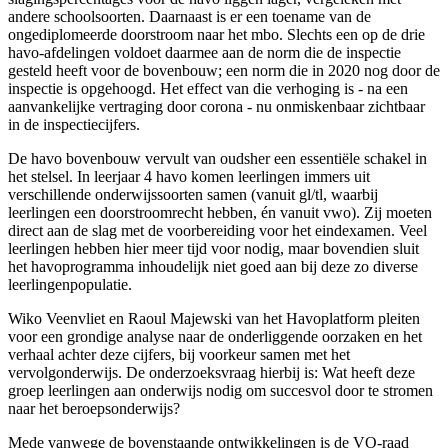
andere schoolsoorten. Daarnaast is er een toename van de
ongediplomeerde doorstroom naar het mbo. Slechts een op de drie
havo-afdelingen voldoet daarmee aan de norm die de inspectie
gesteld heeft voor de bovenbouw; een norm die in 2020 nog door de
inspectie is opgehoogd. Het effect van die verhoging is - na een
aanvankelijke vertraging door corona - nu onmiskenbaar zichtbaar
in de inspectiecijfers.
De havo bovenbouw vervult van oudsher een essentiële schakel in
het stelsel. In leerjaar 4 havo komen leerlingen immers uit
verschillende onderwijssoorten samen (vanuit gl/tl, waarbij
leerlingen een doorstroomrecht hebben, én vanuit vwo). Zij moeten
direct aan de slag met de voorbereiding voor het eindexamen. Veel
leerlingen hebben hier meer tijd voor nodig, maar bovendien sluit
het havoprogramma inhoudelijk niet goed aan bij deze zo diverse
leerlingenpopulatie.
Wiko Veenvliet en Raoul Majewski van het Havoplatform pleiten
voor een grondige analyse naar de onderliggende oorzaken en het
verhaal achter deze cijfers, bij voorkeur samen met het
vervolgonderwijs. De onderzoeksvraag hierbij is: Wat heeft deze
groep leerlingen aan onderwijs nodig om succesvol door te stromen
naar het beroepsonderwijs?
Mede vanwege de bovenstaande ontwikkelingen is de VO-raad