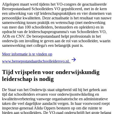
Afgelopen maart werd tijdens het VO-congres de geactualiseerde
Beroepsstandaard Schoolleiders VO gepubliceerd, met in de kern
een uitwerking van vijf leiderschapspraktijken en vier domeinen van
persoonlijke kwaliteiten. Deze actualisatie is het resultaat van nauwe
samenwerking tussen praktijk en wetenschap (met medewerking
van meer dan 100 schoolleiders, bestuurders en opleiders) en in
opdracht van de leiderschapsprogramma's van Schoolleiders VO,
AOb en CNV. De beroepsstandaard helpt professionals in het
onderwijs om invulling te geven aan de rol van schoolleider, waarin
samenwerking met collega's een belangrijk punt is.
Meer informatie is te vinden op
www.beroepsstandaardschoolleidersvo.nl.
Tijd vrijspelen voor onderwijskundig
leiderschap is nodig
De Staat van het Onderwijs staat uitgebreid stil bij het gebrek aan
tijd dat schoolleiders ervaren voor onderwijsontwikkeling en
kwaliteitsverbetering vanwege organisatorische en administratieve
taken die veel dagelijkse aandacht vergen. In haar voorwoord roept
inspecteur-generaal Alida Oppers besturen op om die ruimte te
bieden aan schoolleiders. De VO-raad onderschrijft het grote belang