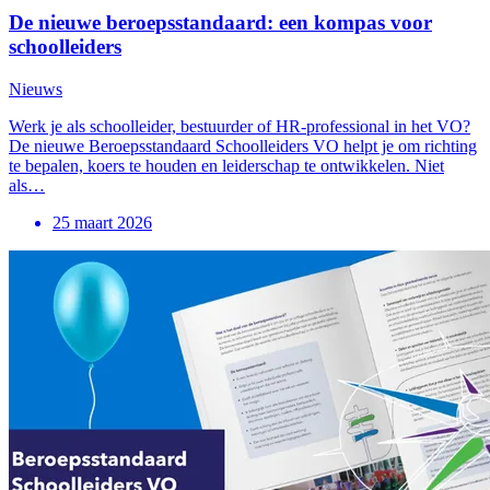
De nieuwe beroepsstandaard: een kompas voor
schoolleiders
Nieuws
Werk je als schoolleider, bestuurder of HR-professional in het VO?
De nieuwe Beroepsstandaard Schoolleiders VO helpt je om richting
te bepalen, koers te houden en leiderschap te ontwikkelen. Niet
als…
25 maart 2026