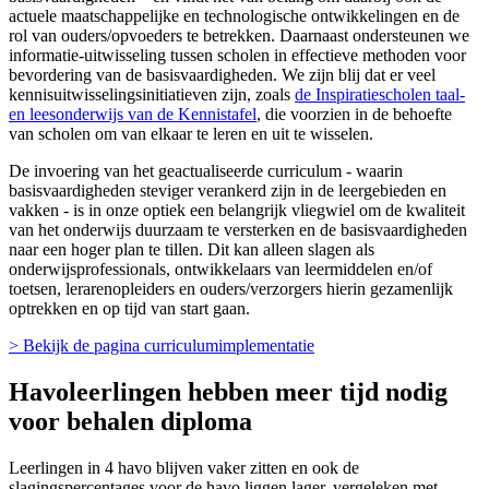
actuele maatschappelijke en technologische ontwikkelingen en de
rol van ouders/opvoeders te betrekken. Daarnaast ondersteunen we
informatie-uitwisseling tussen scholen in effectieve methoden voor
bevordering van de basisvaardigheden. We zijn blij dat er veel
kennisuitwisselingsinitiatieven zijn, zoals
de Inspiratiescholen taal-
en leesonderwijs van de Kennistafel
, die voorzien in de behoefte
van scholen om van elkaar te leren en uit te wisselen.
De invoering van het geactualiseerde curriculum - waarin
basisvaardigheden steviger verankerd zijn in de leergebieden en
vakken - is in onze optiek een belangrijk vliegwiel om de kwaliteit
van het onderwijs duurzaam te versterken en de basisvaardigheden
naar een hoger plan te tillen. Dit kan alleen slagen als
onderwijsprofessionals, ontwikkelaars van leermiddelen en/of
toetsen, lerarenopleiders en ouders/verzorgers hierin gezamenlijk
optrekken en op tijd van start gaan.
> Bekijk de pagina curriculumimplementatie
Havoleerlingen hebben meer tijd nodig
voor behalen diploma
Leerlingen in 4 havo blijven vaker zitten en ook de
slagingspercentages voor de havo liggen lager, vergeleken met