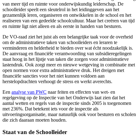
van meer tijd en ruimte voor onderwijskundig leiderschap. De
schoolleider speelt een sleutelrol in het leidinggeven aan het
gezamenlijk leren, organiseren en ontwikkelen in de school en het
realiseren van een gedeelde schoolcultuur. Maar het creëren van tijd
en ruimte ligt niet alleen en als eerste in handen van besturen.
De VO-raad ziet het juist als een belangrijke taak voor de overheid
om de administratieve taken van schoolleiders en leraren te
verminderen en helderheid te bieden over wat écht noodzakelijk is.
De aanvraag en financiële verantwoording van subsidieregelingen
staat hoog in het lijstje van taken die zorgen voor administratieve
lastendruk. Ook zorgt meer en nieuwe wetgeving in combinatie met
open normen voor extra administratieve druk. Het dreigen met
financiële sancties voor het niet kunnen voldoen aan
herstelopdrachten verhoogt de stress en werkt averechts.
Een
analyse van PWC
naar feiten en effecten van wet- en
regelgeving op de Inspectie van het Onderwijs laat zien dat het
aantal wetten en regels van de inspectie sinds 2005 is toegenomen
met 236%. Dat betekent iets voor de inspectie als
uitvoeringsorganisatie, maar natuurlijk ook voor besturen en scholen
die zich daaraan moeten houden.
Staat van de Schoolleider