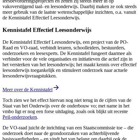
leesbevorderingsprojecten en zetten zij steeds meer in op
vakoverstijgend taal- en leesonderwijs. Daarbij maken ze ook steeds
meer gebruik van de laatste wetenschappelijke inzichten, o.a. vanuit
de Kennistafel Effectief Leesonderwijs.
Kennistafel Effectief Leesonderwijs
De Kennistafel Effectief Leesonderwijs, een project van de PO-
Raad en VO-raad, verbindt leraren, schoolleiders, bestuurders,
onderzoekers en leesexperts. De Kennistafel fungeert daarmee als
verbinder voor de vele organisaties en initiatieven die actief zijn in
het versterken van het leesonderwijs; het maakt kennis over effectief
leesonderwijs toegankelijk en stimuleert onderzoek naar actuele
leesonderwijsvraagstukken.
Meer over de Kennistafel
Toch zien we het effect hiervan nog niet terug in de cijfers van de
Staat van het Onderwijs over de onderbouw vo; met name in het
vmbo ligt er nog een forse uitdaging, zoals ook blijkt uit recente
Peil-onderzoeken
.
De VO-raad juicht de inrichting van een Staatscommissie toe – die
onderzoek doet naar de grondoorzaken van achterblijvende
basisvaardigheden – en vindt het van belang om daarbij ook de