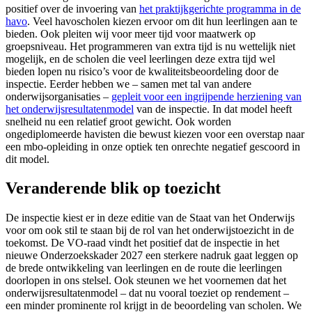
positief over de invoering van
het praktijkgerichte programma in de
havo
. Veel havoscholen kiezen ervoor om dit hun leerlingen aan te
bieden. Ook pleiten wij voor meer tijd voor maatwerk op
groepsniveau. Het programmeren van extra tijd is nu wettelijk niet
mogelijk, en de scholen die veel leerlingen deze extra tijd wel
bieden lopen nu risico’s voor de kwaliteitsbeoordeling door de
inspectie. Eerder hebben we – samen met tal van andere
onderwijsorganisaties –
gepleit voor een ingrijpende herziening van
het onderwijsresultatenmodel
van de inspectie. In dat model heeft
snelheid nu een relatief groot gewicht. Ook worden
ongediplomeerde havisten die bewust kiezen voor een overstap naar
een mbo-opleiding in onze optiek ten onrechte negatief gescoord in
dit model.
Veranderende blik op toezicht
De inspectie kiest er in deze editie van de Staat van het Onderwijs
voor om ook stil te staan bij de rol van het onderwijstoezicht in de
toekomst. De VO-raad vindt het positief dat de inspectie in het
nieuwe Onderzoekskader 2027 een sterkere nadruk gaat leggen op
de brede ontwikkeling van leerlingen en de route die leerlingen
doorlopen in ons stelsel. Ook steunen we het voornemen dat het
onderwijsresultatenmodel – dat nu vooral toeziet op rendement –
een minder prominente rol krijgt in de beoordeling van scholen. We