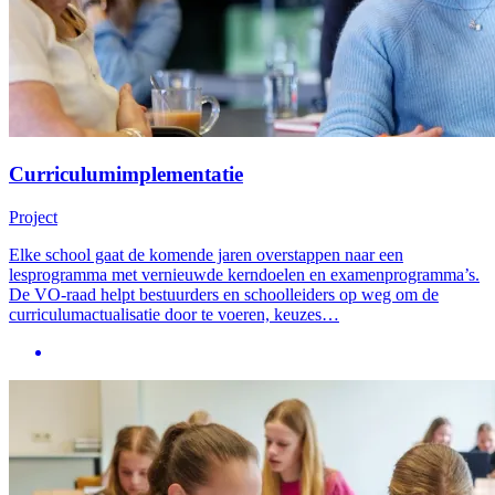
Curriculumimplementatie
Project
Elke school gaat de komende jaren overstappen naar een
lesprogramma met vernieuwde kerndoelen en examenprogramma’s.
De VO-raad helpt bestuurders en schoolleiders op weg om de
curriculumactualisatie door te voeren, keuzes…