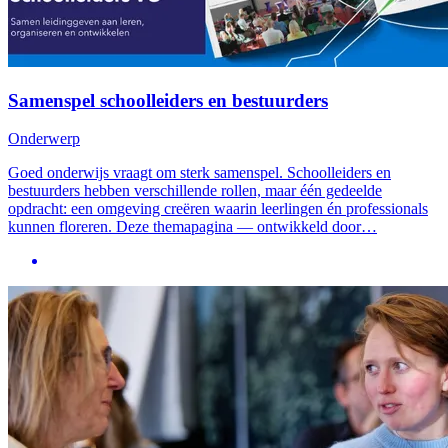
Samenspel schoolleiders en bestuurders
Onderwerp
Goed onderwijs vraagt om sterk samenspel. Schoolleiders en
bestuurders hebben verschillende rollen, maar één gedeelde
opdracht: een omgeving creëren waarin leerlingen én professionals
kunnen floreren. Deze themapagina — ontwikkeld door…