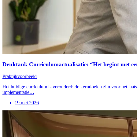
Denktank Curriculumactualisatie: “Het begint met e
Praktijkvoorbeeld
Het huidige curriculum is verouderd: de kerndoelen zijn voor het laat
implementatie…
19 mei 2026