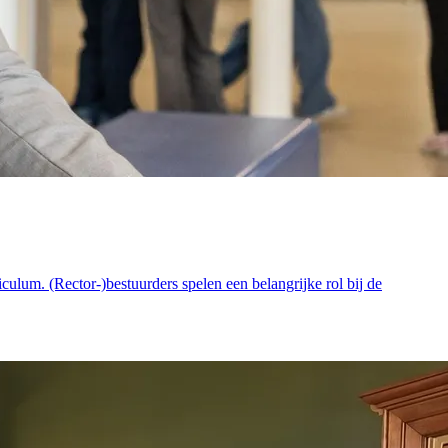
culum. (Rector-)bestuurders spelen een belangrijke rol bij de