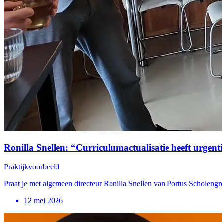
Ronilla Snellen: “Curriculumactualisatie heeft urgen
Praktijkvoorbeeld
Praat je met algemeen directeur Ronilla Snellen van Portus Scholengro
12 mei 2026