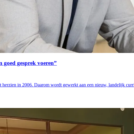
en goed gesprek voeren”
st herzien in 2006. Daarom wordt gewerkt aan een nieuw, landelijk curri