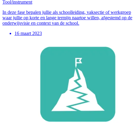
Tool/instrument
In deze fase bepalen jullie als schoolleiding, vaksectie of werkgroep
waar jullie op korte en lange termijn naartoe willen, afgestemd op de
onderwijsvisie en context van de school.
16 maart 2023