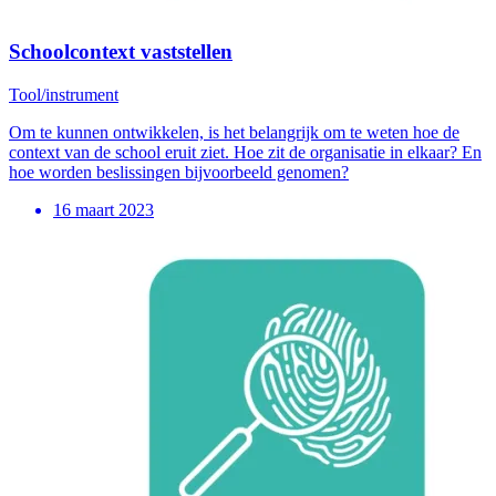
Schoolcontext vaststellen
Tool/instrument
Om te kunnen ontwikkelen, is het belangrijk om te weten hoe de
context van de school eruit ziet. Hoe zit de organisatie in elkaar? En
hoe worden beslissingen bijvoorbeeld genomen?
16 maart 2023