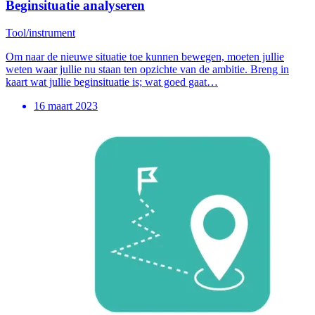
Beginsituatie analyseren
Tool/instrument
Om naar de nieuwe situatie toe kunnen bewegen, moeten jullie
weten waar jullie nu staan ten opzichte van de ambitie. Breng in
kaart wat jullie beginsituatie is; wat goed gaat…
16 maart 2023