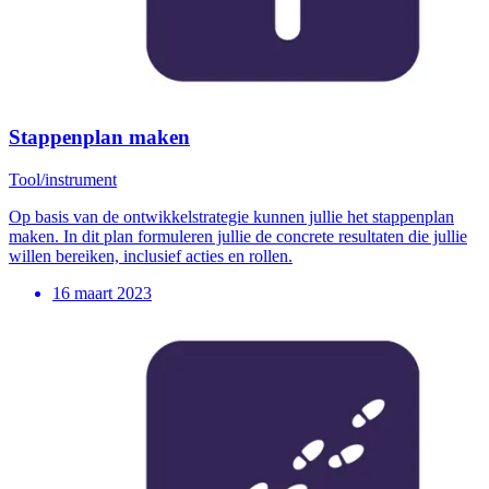
Stappenplan maken
Tool/instrument
Op basis van de ontwikkelstrategie kunnen jullie het stappenplan
maken. In dit plan formuleren jullie de concrete resultaten die jullie
willen bereiken, inclusief acties en rollen.
16 maart 2023