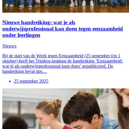
Nieuwe handreiking: wat je als
onderwijsprofessional kan doen tegen eenzaamheid
onder leerlingen
Nieuws
Bij de start van de Week tegen Eenzaamheid (25 september t/m 1
oktober) heeft het Trimbos-instituut de handreiking ‘Eenzaamheid:
wat jij als onderwijsprofessional kunt doen’ gepubliceerd. De
handreiking bevat tips…
25 september 2025