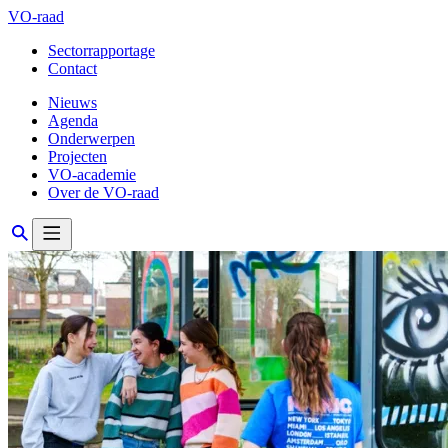
VO-raad
Sectorrapportage
Contact
Nieuws
Agenda
Onderwerpen
Projecten
VO-academie
Over de VO-raad