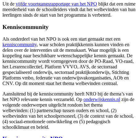
Uit de
vijfde voortgangsrapportage van het NPO
blijkt dat een ruime
meerderheid van de schoolleiders vindt dat het welbevinden van hun
leerlingen sinds de start van het programma is verbeterd.
Kenniscommunity
Als onderdeel van het NPO is ook een start gemaakt met een
kenniscommunity
, waar scholen praktijkkennis kunnen vinden en
delen over de interventies uit de menukaart. Waar mogelijk is een
koppeling naar beschikbare wetenschappelijke kennis gemaakt. De
kenniscommunity wordt vormgegeven door de PO-Raad, VO-raad,
het Lerarencollectief, Platform VVVO, AVS, de sectorraad
gespecialiseerd onderwijs, sectorraad praktijkonderwijs, Stichting
Platforms vmbo, federatie van onderwijsvakorganisaties, AOb en
CNV. Op dit moment staat het thema welbevinden centraal.
Aansluitend bij de kenniscommunity heeft NRO bij de thema’s van
het NPO relevante kennis verzameld. Op
onderwijskennis.nl
zijn de
volgende onderwerpen uitgelicht rondom het thema
welbevinden: (1) partnerschap tussen ouders en school, (2)
welbevinden van het schoolpersoneel, (3) de context van de school,
(4) sociaal-emotionele ontwikkeling en (5) pedagogisch
schoolklimaat en beleid.