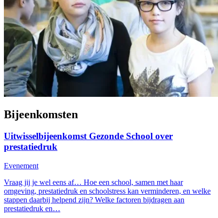
Bijeenkomsten
Uitwisselbijeenkomst Gezonde School over
prestatiedruk
Evenement
Vraag jij je wel eens af… Hoe een school, samen met haar
omgeving, prestatiedruk en schoolstress kan verminderen, en welke
stappen daarbij helpend zijn? Welke factoren bijdragen aan
prestatiedruk en…