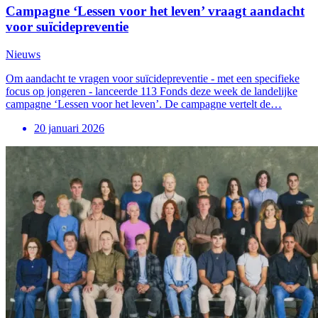
Campagne ‘Lessen voor het leven’ vraagt aandacht
voor suïcidepreventie
Nieuws
Om aandacht te vragen voor suïcidepreventie - met een specifieke
focus op jongeren - lanceerde 113 Fonds deze week de landelijke
campagne ‘Lessen voor het leven’. De campagne vertelt de…
20 januari 2026