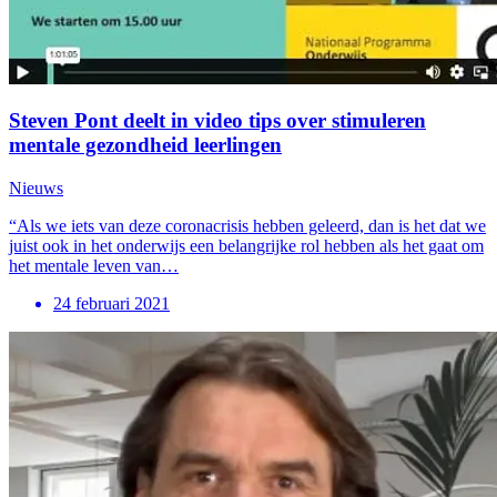
Steven Pont deelt in video tips over stimuleren
mentale gezondheid leerlingen
Nieuws
“Als we iets van deze coronacrisis hebben geleerd, dan is het dat we
juist ook in het onderwijs een belangrijke rol hebben als het gaat om
het mentale leven van…
24 februari 2021