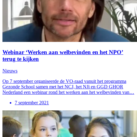
Webinar ‘Werken aan welbevinden en het NPO’
terug te kijken
Nieuws
Op 7 september organiseerde de VO-raad vanuit het programma
Gezonde School samen met het NCJ, het NJi en GGD GHOR
Nederland een webinar rond het werken aan het welbevinden van…
7 september 2021