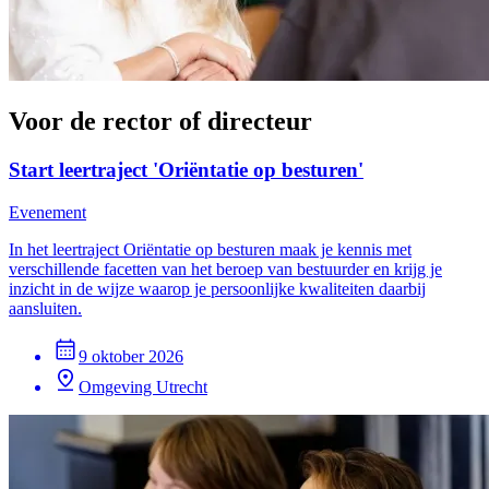
Voor de rector of directeur
Start leertraject 'Oriëntatie op besturen'
Evenement
In het leertraject Oriëntatie op besturen maak je kennis met
verschillende facetten van het beroep van bestuurder en krijg je
inzicht in de wijze waarop je persoonlijke kwaliteiten daarbij
aansluiten.
9 oktober 2026
Omgeving Utrecht