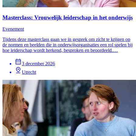
Masterclass: Vrouwelijk leiderschap in het onderwijs
Evenement
Tijdens deze masterclass gaan we in gesprek om zicht te krijgen op
de normen en beelden die in onderwijsorganisaties een rol spelen bij
hoe leiderschap wordt herkend, besproken en beoordeeld.…
3 december 2026
Utrecht