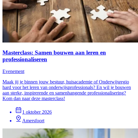
Masterclass: Samen bouwen aan leren en
professionaliseren
Evenement
Maak jij je binnen jouw bestuur, huisacademie of Onderwijsregio
hard voor het leren van onderwijsprofessionals? En wil je bouwen
aan sterke, inspirerende en samenhangende professionalisering?
Kom dan naar deze masterclass!
1 oktober 2026
Amersfoort