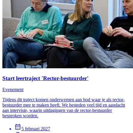
Start leertraject 'Rector-bestuurder'
Evenement
Tijdens dit traject komen onderwerpen aan bod waar je als rector-
bestuurder mee te maken heeft. We besteden veel tijd en aandacht
aan intervisie, waarin uitdagingen van de rector-bestuurder
besproken worden.
5 februari 2027