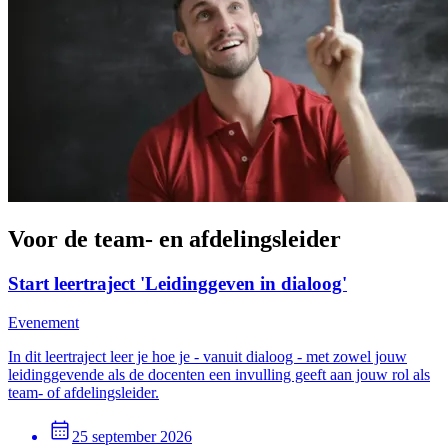
Voor de team- en afdelingsleider
Start leertraject 'Leidinggeven in dialoog'
Evenement
In dit leertraject leer je hoe je - vanuit dialoog - met zowel jouw
leidinggevende als de docenten een invulling geeft aan jouw rol als
team- of afdelingsleider.
25 september 2026