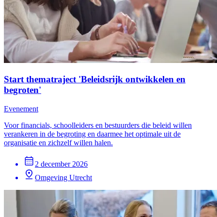
Start thematraject 'Beleidsrijk ontwikkelen en
begroten'
Evenement
Voor financials, schoolleiders en bestuurders die beleid willen
verankeren in de begroting en daarmee het optimale uit de
organisatie en zichzelf willen halen.
2 december 2026
Omgeving Utrecht