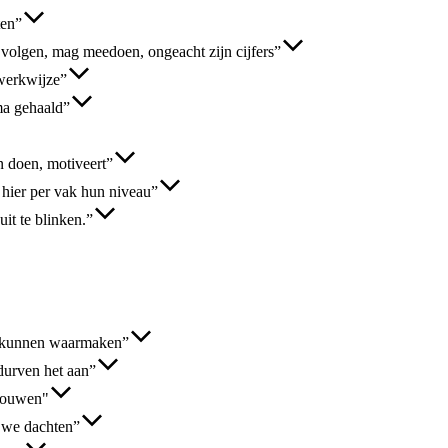
ten”
olgen, mag meedoen, ongeacht zijn cijfers”
 werkwijze”
ma gehaald”
n doen, motiveert”
hier per vak hun niveau”
it te blinken.”
 kunnen waarmaken”
durven het aan”
trouwen"
 we dachten”