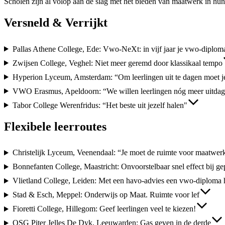
Scholen zijn al volop aan de slag met het bieden van maatwerk in hun 
Versneld & Verrijkt
Pallas Athene College, Ede: Vwo-NeXt: in vijf jaar je vwo-diplom
Zwijsen College, Veghel: Niet meer geremd door klassikaal tempo
Hyperion Lyceum, Amsterdam: “Om leerlingen uit te dagen moet j
VWO Erasmus, Apeldoorn: “We willen leerlingen nóg meer uitda
Tabor College Werenfridus: “Het beste uit jezelf halen"
Flexibele leerroutes
Christelijk Lyceum, Veenendaal: “Je moet de ruimte voor maatwer
Bonnefanten College, Maastricht: Onvoorstelbaar snel effect bij ge
Vlietland College, Leiden: Met een havo-advies een vwo-diploma 
Stad & Esch, Meppel: Onderwijs op Maat. Ruimte voor lef
Fioretti College, Hillegom: Geef leerlingen veel te kiezen!
OSG Piter Jelles De Dyk, Leeuwarden: Gas geven in de derde