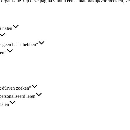
organisatie. Op deze pagina vindt u een aantal praktijkvoorbeelden, ve
a halen
e geen haast hebben”
gen”
k dúrven zoeken”
personaliseerd leren
halen