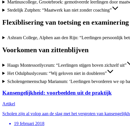
Martinuscollege, Grootebroek: gemotiveerde leerlingen door maat
Stedelijk Zutphen: “Maatwerk kan niet zonder coaching”
Flexiblisering van toetsing en examinering
Ashram College, Alphen aan den Rijn: “Leerlingen persoonlijk bet
Voorkomen van zittenblijven
Haags Montessorilyceum: “Leerlingen stijgen boven zichzelf uit”
Het Odulphuslyceum: “Wij geloven niet in doubleren”
Scholengemeenschap Marianum: ‘Leerlingen bevorderen we op bas
Kansengelijkheid: voorbeelden uit de praktijk
Artikel
Scholen zijn al volop aan de slag met het vergroten van kansengelijkh
19 februari 2018